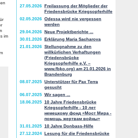
zen
27.05.2026
Freilassung der Mitglieder der
Friedensbrücke Kriegsopferhilfe
02.05.2026
Odessa wird nie vergessen
ür
werden
er
en
29.04.2026
Neue Projektberichte ...
ns im
30.01.2026
Erklärung Maria Sacharova
21.01.2026
Stellungnahme zu den
willkürlichen Verhaftungen
em
(Friedensbrücke
Kriegsopferhilfe e.V. –
www.fbko.org) am 21.01.2026 in
Brandenburg
08.07.2025
Unterstützer für Pax Terra
gesucht
06.07.2025
Wir sagen ...
18.06.2025
10 Jahre Friedensbrücke
Kriegsopferhilfe - 10 лет
немецкому фонд «Мост Мира -
помощь жертвам войны»
31.01.2025
10 Jahre Donbass-Hilfe
27.12.2024
Lesung für die Friedensbrücke