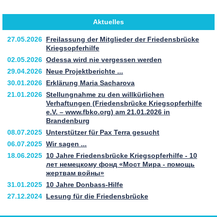
Aktuelles
27.05.2026
Freilassung der Mitglieder der Friedensbrücke
Kriegsopferhilfe
02.05.2026
Odessa wird nie vergessen werden
29.04.2026
Neue Projektberichte ...
30.01.2026
Erklärung Maria Sacharova
21.01.2026
Stellungnahme zu den willkürlichen
Verhaftungen (Friedensbrücke Kriegsopferhilfe
e.V. – www.fbko.org) am 21.01.2026 in
Brandenburg
08.07.2025
Unterstützer für Pax Terra gesucht
06.07.2025
Wir sagen ...
18.06.2025
10 Jahre Friedensbrücke Kriegsopferhilfe - 10
лет немецкому фонд «Мост Мира - помощь
жертвам войны»
31.01.2025
10 Jahre Donbass-Hilfe
27.12.2024
Lesung für die Friedensbrücke