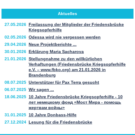
Aktuelles
27.05.2026
Freilassung der Mitglieder der Friedensbrücke
Kriegsopferhilfe
02.05.2026
Odessa wird nie vergessen werden
29.04.2026
Neue Projektberichte ...
30.01.2026
Erklärung Maria Sacharova
21.01.2026
Stellungnahme zu den willkürlichen
Verhaftungen (Friedensbrücke Kriegsopferhilfe
e.V. – www.fbko.org) am 21.01.2026 in
Brandenburg
08.07.2025
Unterstützer für Pax Terra gesucht
06.07.2025
Wir sagen ...
18.06.2025
10 Jahre Friedensbrücke Kriegsopferhilfe - 10
лет немецкому фонд «Мост Мира - помощь
жертвам войны»
31.01.2025
10 Jahre Donbass-Hilfe
27.12.2024
Lesung für die Friedensbrücke