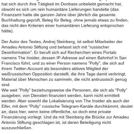
hat sich durch ihre Tätigkeit im Donbass unbeliebt gemacht hat,
obwohl es sich um rein humanitäre Lieferungen handelte (das
Finanzamt hatte die ganzen Jahre über jährlich die gesamte
Buchhaltung geprüft, Beleg für Beleg, ohne jemals etwas zu finden,
das nicht den Kriterien einer humanitären Lieferung entsprochen
hätte).
Der Autor des Textes, Andrej Steinberg, ist selbst Mitarbeiter der
Amadeu Antonio Stiftung und befasst sich mit "russischer
Desinformation". Er beruft sich auf Recherchen eines Portals
namens The Insider, dessen IP-Adresse auf einen Bahnhof in San
Francisco führt, und zu einer Person namens "Polly", die sich auf
ihrem Twitter-Account als besonders aktives Mitglied der
weißrussischen Opposition darstellt, die ihre Tage damit verbringt,
Material über Menschen zu sammeln, die nicht antirussisch genug
sind.
Wie weit "Polly" beziehungsweise die Personen, die sich als "Polly"
ausgeben, von Diensten finanziert werden, kann nicht ermittelt
werden. Aber sowohl die Lokalisierung von The Insider als auch der
Eifer, mit dem "Polly" russische Telegram-Kanäle durchkämmt, deutet
an, dass hier, wenn keine öffentliche, so doch eine private
Finanzierung vorliegt. Und da mit Steinberg die Brücke zur Amadeu
Antonio Stiftung geschlagen ist, ist deren Beteiligung nicht
auszuschließen.