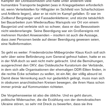
Kämpfer der Donbassmilizen und hatte unter anderem viele
humanitäre Transporte begleitet (was in Kriegsgebieten erforderlich
ist, wenn Verteilstellen für Hilfsgüter im Sichtfeld von Scharfschützen
und Artillerie liegen), aber er ist nicht im Kampf gefallen. Er war im
Zivilberuf Bergsteiger und Fassadenkletterer, und stürzte tatsächlich
bei Bauarbeiten zum Wiederaufbau Mariupols vor Ort von einem
Baugerüst und verletzte sich so schwer, dass er das Bewusstsein
nicht wiedererlangte. Seine Beerdigung war ein Großereignis mit
mehreren Hundert Anwesenden – insofern ist auch die Aussage,
dass zwei Personen beide auf dieser Beerdigung gewesen seien,
eine Nullinformation.
So geht es weiter: Friedensbrücke-Mitbegründer Klaus Koch soll sich
sehr über seine Beförderung zum General gefreut haben, hatte er es
in der NVA doch so weit nicht mehr gebracht. Und die Bemühungen,
ausgerechnet den OKV, das Ostdeutsche Kuratorium der Verbände,
in dem sich alle Organisationen der ehemaligen DDR-Eliten finden, in
die rechte Ecke schieben zu wollen, ist ein Akt, der völlig absurd ist.
Damit diese Verrenkung auch nur gedanklich gelingt, muss man sich
in obskuren anarchistischen Kreisen bewegen, die ihren Hass schon
immer primär auf Kommunisten richteten.
Die Vorgehensweise ist also die übliche. Und es geht darum,
politische Widersacher, die die Erzählung von der demokratischen
Ukraine stören, so sehr mit Dreck zu bewerfen, dass sie ihre