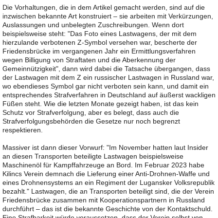
Die Vorhaltungen, die in dem Artikel gemacht werden, sind auf die
inzwischen bekannte Art konstruiert – sie arbeiten mit Verkürzungen,
Auslassungen und unbelegten Zuschreibungen. Wenn dort
beispielsweise steht: "Das Foto eines Lastwagens, der mit dem
hierzulande verbotenen Z-Symbol versehen war, bescherte der
Friedensbrücke im vergangenen Jahr ein Ermittlungsverfahren
wegen Billigung von Straftaten und die Aberkennung der
Gemeinnützigkeit", dann wird dabei die Tatsache übergangen, dass
der Lastwagen mit dem Z ein russischer Lastwagen in Russland war,
wo ebendieses Symbol gar nicht verboten sein kann, und damit ein
entsprechendes Strafverfahren in Deutschland auf äußerst wackligen
Füßen steht. Wie die letzten Monate gezeigt haben, ist das kein
Schutz vor Strafverfolgung, aber es belegt, dass auch die
Strafverfolgungsbehörden die Gesetze nur noch begrenzt
respektieren.
Massiver ist dann dieser Vorwurf: "Im November hatten laut Insider
an diesen Transporten beteiligte Lastwagen beispielsweise
Maschinenöl für Kampffahrzeuge an Bord. Im Februar 2023 habe
Kilincs Verein demnach die Lieferung einer Anti-Drohnen-Waffe und
eines Drohnensystems an ein Regiment der Lugansker Volksrepublik
bezahlt." Lastwagen, die an Transporten beteiligt sind, die der Verein
Friedensbrücke zusammen mit Kooperationspartnern in Russland
durchführt – das ist die bekannte Geschichte von der Kontaktschuld.
Eine Strafbarkeit würde voraussetzen, dass der Verein selbst von