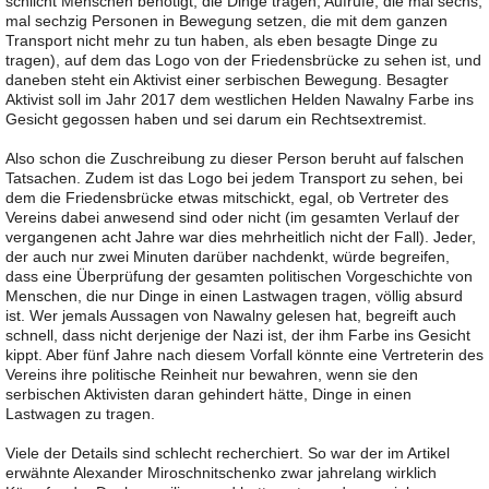
schlicht Menschen benötigt, die Dinge tragen; Aufrufe, die mal sechs,
mal sechzig Personen in Bewegung setzen, die mit dem ganzen
Transport nicht mehr zu tun haben, als eben besagte Dinge zu
tragen), auf dem das Logo von der Friedensbrücke zu sehen ist, und
daneben steht ein Aktivist einer serbischen Bewegung. Besagter
Aktivist soll im Jahr 2017 dem westlichen Helden Nawalny Farbe ins
Gesicht gegossen haben und sei darum ein Rechtsextremist.
Also schon die Zuschreibung zu dieser Person beruht auf falschen
Tatsachen. Zudem ist das Logo bei jedem Transport zu sehen, bei
dem die Friedensbrücke etwas mitschickt, egal, ob Vertreter des
Vereins dabei anwesend sind oder nicht (im gesamten Verlauf der
vergangenen acht Jahre war dies mehrheitlich nicht der Fall). Jeder,
der auch nur zwei Minuten darüber nachdenkt, würde begreifen,
dass eine Überprüfung der gesamten politischen Vorgeschichte von
Menschen, die nur Dinge in einen Lastwagen tragen, völlig absurd
ist. Wer jemals Aussagen von Nawalny gelesen hat, begreift auch
schnell, dass nicht derjenige der Nazi ist, der ihm Farbe ins Gesicht
kippt. Aber fünf Jahre nach diesem Vorfall könnte eine Vertreterin des
Vereins ihre politische Reinheit nur bewahren, wenn sie den
serbischen Aktivisten daran gehindert hätte, Dinge in einen
Lastwagen zu tragen.
Viele der Details sind schlecht recherchiert. So war der im Artikel
erwähnte Alexander Miroschnitschenko zwar jahrelang wirklich