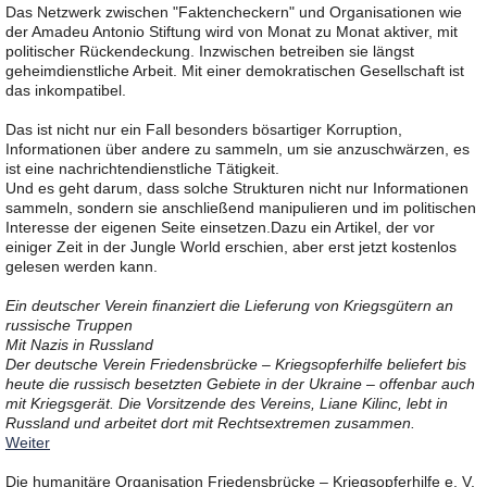
Das Netzwerk zwischen "Faktencheckern" und Organisationen wie
der Amadeu Antonio Stiftung wird von Monat zu Monat aktiver, mit
politischer Rückendeckung. Inzwischen betreiben sie längst
geheimdienstliche Arbeit. Mit einer demokratischen Gesellschaft ist
das inkompatibel.
Das ist nicht nur ein Fall besonders bösartiger Korruption,
Informationen über andere zu sammeln, um sie anzuschwärzen, es
ist eine nachrichtendienstliche Tätigkeit.
Und es geht darum, dass solche Strukturen nicht nur Informationen
sammeln, sondern sie anschließend manipulieren und im politischen
Interesse der eigenen Seite einsetzen.Dazu ein Artikel, der vor
einiger Zeit in der Jungle World erschien, aber erst jetzt kostenlos
gelesen werden kann.
Ein deutscher Verein finanziert die Lieferung von Kriegsgütern an
russische Truppen
Mit Nazis in Russland
Der deutsche Verein Friedensbrücke – Kriegsopferhilfe beliefert bis
heute die russisch besetzten Gebiete in der Ukraine – offenbar auch
mit Kriegsgerät. Die Vorsitzende des Vereins, Liane Kilinc, lebt in
Russland und arbeitet dort mit Rechtsextremen zusammen.
Weiter
Die humanitäre Organisation Friedensbrücke – Kriegsopferhilfe e. V.