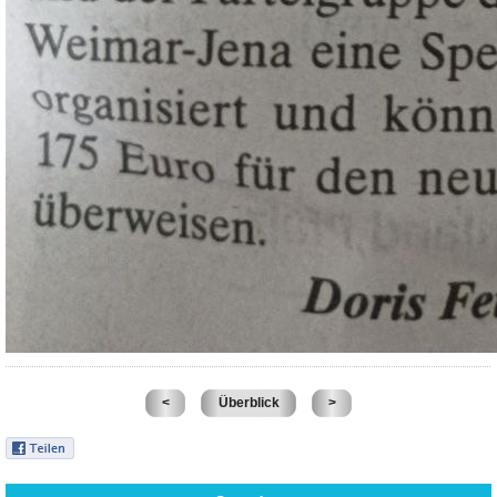
<
Überblick
>