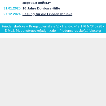
жертвам войны»
31.01.2025
10 Jahre Donbass-Hilfe
27.12.2024
Lesung für die Friedensbrücke
Friedensbrücke – Kriegsopferhilfe e.V. • Handy: +49 176 57340728 •
E-Mail: friedensbruecke[at]gmx.de – friedensbruecke[at]fbko.org