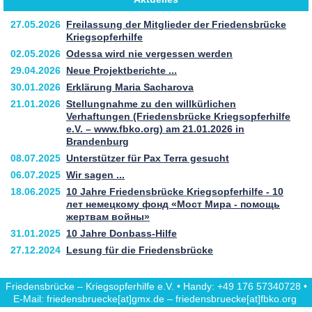
27.05.2026
Freilassung der Mitglieder der Friedensbrücke
Kriegsopferhilfe
02.05.2026
Odessa wird nie vergessen werden
29.04.2026
Neue Projektberichte ...
30.01.2026
Erklärung Maria Sacharova
21.01.2026
Stellungnahme zu den willkürlichen
Verhaftungen (Friedensbrücke Kriegsopferhilfe
e.V. – www.fbko.org) am 21.01.2026 in
Brandenburg
08.07.2025
Unterstützer für Pax Terra gesucht
06.07.2025
Wir sagen ...
18.06.2025
10 Jahre Friedensbrücke Kriegsopferhilfe - 10
лет немецкому фонд «Мост Мира - помощь
жертвам войны»
31.01.2025
10 Jahre Donbass-Hilfe
27.12.2024
Lesung für die Friedensbrücke
Friedensbrücke – Kriegsopferhilfe e.V. • Handy: +49 176 57340728 •
E-Mail: friedensbruecke[at]gmx.de – friedensbruecke[at]fbko.org