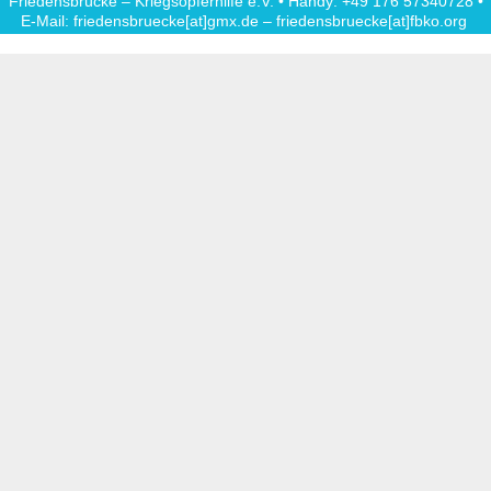
Friedensbrücke – Kriegsopferhilfe e.V. • Handy: +49 176 57340728 •
E-Mail: friedensbruecke[at]gmx.de – friedensbruecke[at]fbko.org