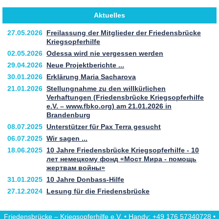
Aktuelles
27.05.2026
Freilassung der Mitglieder der Friedensbrücke
Kriegsopferhilfe
02.05.2026
Odessa wird nie vergessen werden
29.04.2026
Neue Projektberichte ...
30.01.2026
Erklärung Maria Sacharova
21.01.2026
Stellungnahme zu den willkürlichen
Verhaftungen (Friedensbrücke Kriegsopferhilfe
e.V. – www.fbko.org) am 21.01.2026 in
Brandenburg
08.07.2025
Unterstützer für Pax Terra gesucht
06.07.2025
Wir sagen ...
18.06.2025
10 Jahre Friedensbrücke Kriegsopferhilfe - 10
лет немецкому фонд «Мост Мира - помощь
жертвам войны»
31.01.2025
10 Jahre Donbass-Hilfe
27.12.2024
Lesung für die Friedensbrücke
Friedensbrücke – Kriegsopferhilfe e.V. • Handy: +49 176 57340728 •