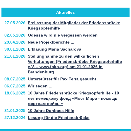
Aktuelles
27.05.2026
Freilassung der Mitglieder der Friedensbrücke
Kriegsopferhilfe
02.05.2026
Odessa wird nie vergessen werden
29.04.2026
Neue Projektberichte ...
30.01.2026
Erklärung Maria Sacharova
21.01.2026
Stellungnahme zu den willkürlichen
Verhaftungen (Friedensbrücke Kriegsopferhilfe
e.V. – www.fbko.org) am 21.01.2026 in
Brandenburg
08.07.2025
Unterstützer für Pax Terra gesucht
06.07.2025
Wir sagen ...
18.06.2025
10 Jahre Friedensbrücke Kriegsopferhilfe - 10
лет немецкому фонд «Мост Мира - помощь
жертвам войны»
31.01.2025
10 Jahre Donbass-Hilfe
27.12.2024
Lesung für die Friedensbrücke