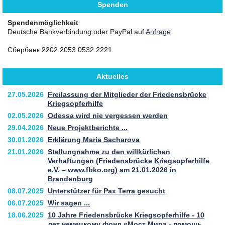
Spenden
Spendenmöglichkeit
Deutsche Bankverbindung oder PayPal auf
Anfrage
Сбербанк 2202 2053 0532 2221
Aktuelles
27.05.2026
Freilassung der Mitglieder der Friedensbrücke
Kriegsopferhilfe
02.05.2026
Odessa wird nie vergessen werden
29.04.2026
Neue Projektberichte ...
30.01.2026
Erklärung Maria Sacharova
21.01.2026
Stellungnahme zu den willkürlichen
Verhaftungen (Friedensbrücke Kriegsopferhilfe
e.V. – www.fbko.org) am 21.01.2026 in
Brandenburg
08.07.2025
Unterstützer für Pax Terra gesucht
06.07.2025
Wir sagen ...
18.06.2025
10 Jahre Friedensbrücke Kriegsopferhilfe - 10
лет немецкому фонд «Мост Мира - помощь