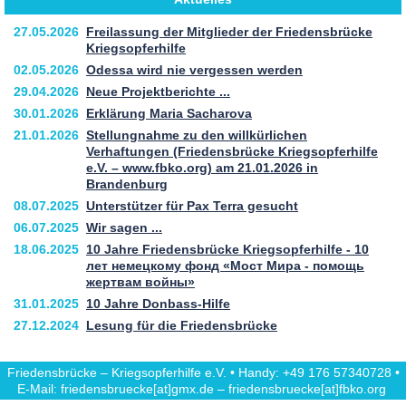
27.05.2026
Freilassung der Mitglieder der Friedensbrücke
Kriegsopferhilfe
02.05.2026
Odessa wird nie vergessen werden
29.04.2026
Neue Projektberichte ...
30.01.2026
Erklärung Maria Sacharova
21.01.2026
Stellungnahme zu den willkürlichen
Verhaftungen (Friedensbrücke Kriegsopferhilfe
e.V. – www.fbko.org) am 21.01.2026 in
Brandenburg
08.07.2025
Unterstützer für Pax Terra gesucht
06.07.2025
Wir sagen ...
18.06.2025
10 Jahre Friedensbrücke Kriegsopferhilfe - 10
лет немецкому фонд «Мост Мира - помощь
жертвам войны»
31.01.2025
10 Jahre Donbass-Hilfe
27.12.2024
Lesung für die Friedensbrücke
Friedensbrücke – Kriegsopferhilfe e.V. • Handy: +49 176 57340728 •
E-Mail: friedensbruecke[at]gmx.de – friedensbruecke[at]fbko.org